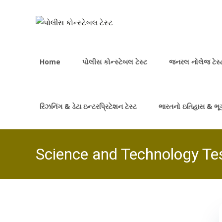
Skip
to
Home
પોલીસ કોન્સ્ટેબલ ટેસ્ટ
જનરલ નોલેજ ટેસ્
content
રિઝનિંગ & ડેટા ઇન્ટરપ્રિટેશન ટેસ્ટ
ભારતનો ઇતિહાસ & ભૂગ
Science and Technology Te