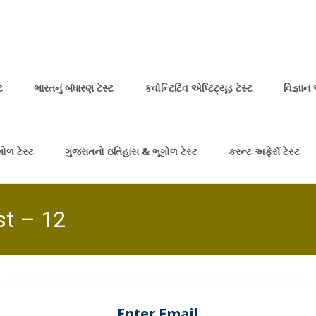
ટ
ભારતનું બંધારણ ટેસ્ટ
કવોન્ટિટિવ એપ્ટિટ્યૂડ ટેસ્ટ
વિજ્ઞાન
ોળ ટેસ્ટ
ગુજરાતનો ઇતિહાસ & ભૂગોળ ટેસ્ટ
કરન્ટ અફેર્સ ટેસ્ટ
st – 12
Enter Email